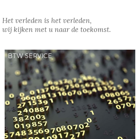
 verleden is het verleden,
Door onze open communicatie zijn wij in st
 kijken met u naar de toekomst.
u persoonlijk te benaderen.
BTW SERVICE